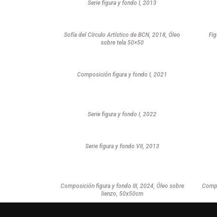
Serie figura y fondo I, 2013
Sofía del Círculo Artístico de BCN, 2018, Óleo
Fig
sobre tela 50×50
Composición figura y fondo I, 2021
Serie figura y fondo I, 2022
Serie figura y fondo VII, 2013
Composición figura y fondo III, 2024, Óleo sobre
Compo
lienzo, 50x50cm