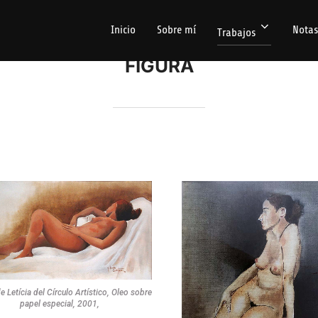
Inicio
Sobre mí
Notas
Trabajos
FIGURA
 Letícia del Círculo Artístico, Oleo sobre
papel especial, 2001,