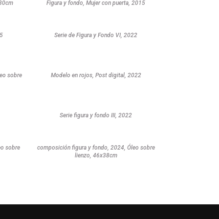
x30cm
Figura y fondo, Mujer con puerta, 2015
15
Serie de Figura y Fondo VI, 2022
leo sobre
Modelo en rojos, Post digital, 2022
Serie figura y fondo III, 2022
eo sobre
composición figura y fondo, 2024, Óleo sobre
lienzo, 46x38cm