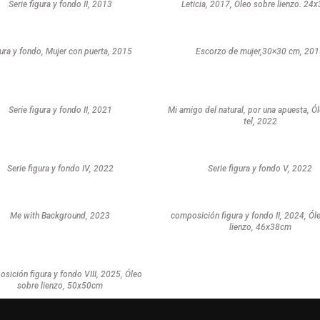
Serie figura y fondo II, 2013
Leticia, 2017, Óleo sobre lienzo. 24
ura y fondo, Mujer con puerta, 2015
Escorzo de mujer,30×30 cm, 20
Serie figura y fondo II, 2021
Mi amigo del natural, por una apuesta, Ó
tel, 2022
Serie figura y fondo IV, 2022
Serie figura y fondo V, 2022
Me with Background, 2023
composición figura y fondo II, 2024, Ól
lienzo, 46x38cm
sición figura y fondo VIII, 2025, Óleo
sobre lienzo, 50x50cm